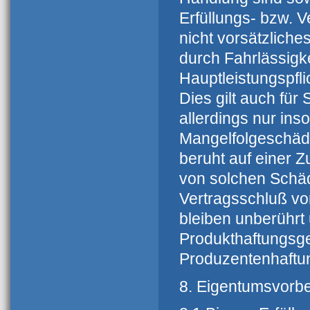
Erfüllungs- bzw. 
nicht vorsätzliche
durch Fahrlässigke
Hauptleistungspfli
Dies gilt auch fü
allerdings nur ins
Mangelfolgeschäde
beruht auf einer 
von solchen Schäde
Vertragsschluß vo
bleiben unberührt
Produkthaftungsg
Produzentenhaftu
8. Eigentumsvorbe